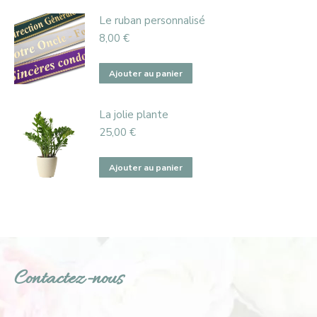
page
du
Le ruban personnalisé
produit
8,00
€
Ajouter au panier
La jolie plante
25,00
€
Ajouter au panier
Contactez-nous