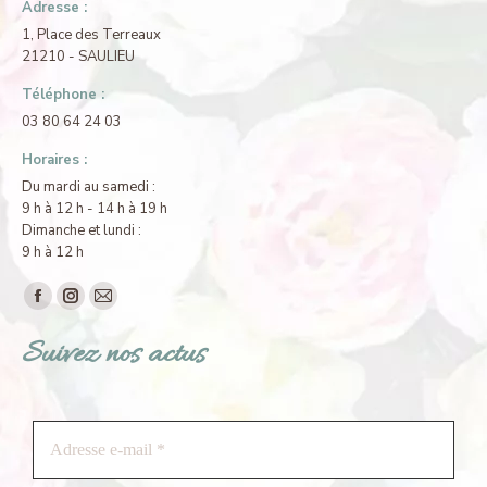
Adresse :
1, Place des Terreaux
21210 - SAULIEU
Téléphone :
03 80 64 24 03
Horaires :
Du mardi au samedi :
9 h à 12 h - 14 h à 19 h
Dimanche et lundi :
9 h à 12 h
Trouvez nous sur :
Facebook
Instagram
E-
page
page
mail
Suivez nos actus
opens
opens
page
in
in
opens
new
new
in
window
window
new
window