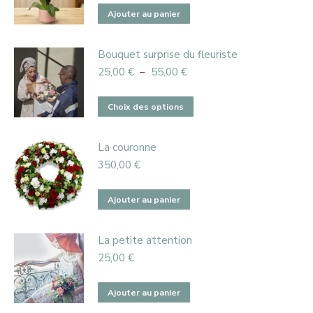
Ajouter au panier
Bouquet surprise du fleuriste
Plage
25,00
€
–
55,00
€
de
prix :
Ce
Choix des options
25,00 €
produit
à
a
55,00 €
La couronne
plusieurs
350,00
€
variations.
Les
Ajouter au panier
options
peuvent
La petite attention
être
25,00
€
choisies
sur
Ajouter au panier
la