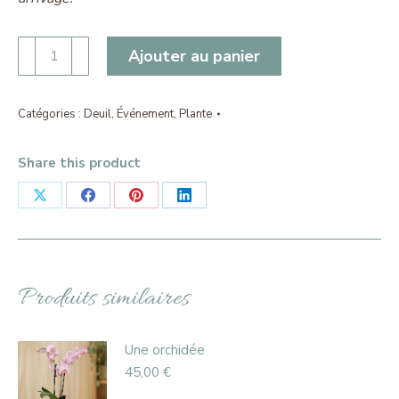
quantité
Ajouter au panier
de
Coupe
de
Catégories :
Deuil
,
Événement
,
Plante
plantes
Share this product
Partager
Partager
Partager
Partager
sur
sur
sur
sur
X
Facebook
Pinterest
LinkedIn
Produits similaires
Une orchidée
45,00
€